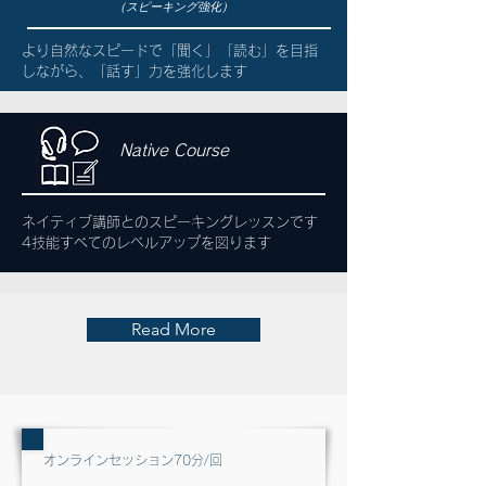
（スピーキング強化）
s
より自然なスピードで「聞く」「読む」を目指
しながら、
​「話す」力を強化します
Native Course
ネイティブ講師とのスピーキングレッスンです
​4技能すべてのレベルアップを図ります
Read More
​オンラインセッション
70分/回