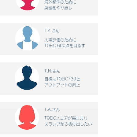
海外移住のために
英語をやり直し
​T.Y.さん
人事評価のために
TOEIC 600点を目指す
T.N.さん
目標はTOEIC730と
アウトプットの向上
T.A.さん
TOEICスコアが高止まり
​スランプから抜け出したい