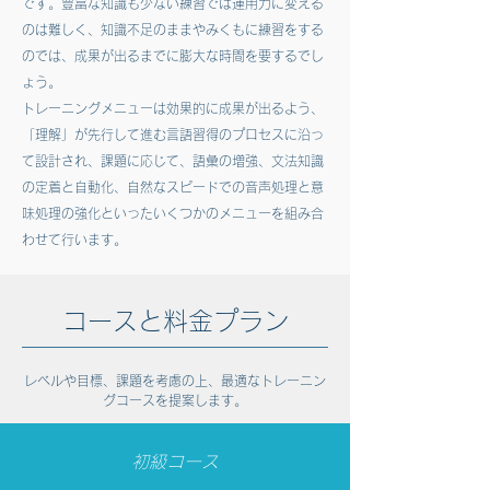
です。
豊富な知識も少ない練習では運用力に変える
のは難しく、知識不足のままやみくもに練習をする
のでは、成果が出るまでに膨大な時間を要するでし
ょう。
トレーニングメニューは効果的に成果が出るよう、
「理解」が先行して進む言語習得のプロセスに沿っ
て設計され、課題に応じて、語彙の増強、文法知識
の定着と自動化、自然なスピードでの音声処理と意
味処理の強化といったいくつかのメニューを組み合
わせて行います。
​コースと料金プラン
レベルや
目標、課題を考慮の上、最適な
トレーニン
グコースを提案します。
初級コース