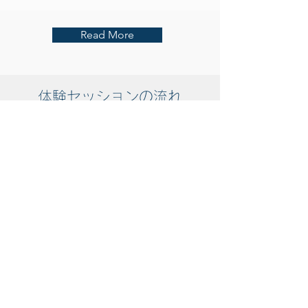
Read More
体験セッションの流れ
STEP1
予約
「無料体験セッションを予約する」ボ
タンからご予約ください。予約確定
後、体験セッション参加用リンクをお
知らせします。
STEP2
オンラインで参加
目標や課題などをヒアリング後、デモ
セッションとレベルチェックで課題を