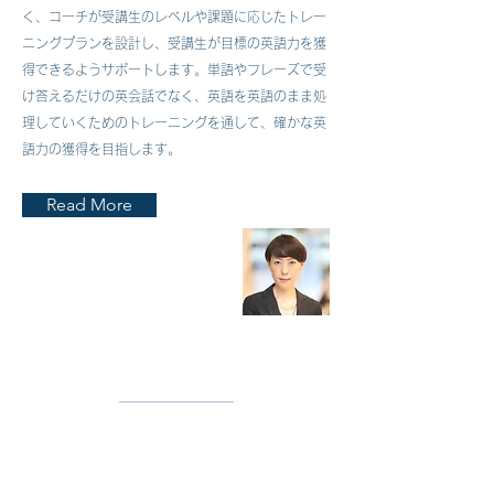
く、コーチが受講生のレベルや課題に応じたトレー
ニングプランを設計し、受講生が目標の英語力を獲
得できるようサポートします。単語やフレーズで受
け答えるだけの英会話でなく、英語を英語のまま処
理していくためのトレーニングを通して、確かな英
語力の獲得を目指します。
Read More
高井 好美
​TOEIC® L
&R 990満点・
​TOEIC® Speaking 180
​アルク TOEIC®スコアアップ指導者養成講座修了
20年近くにわたり、米国大手通信事業者などの外資
系企業でプロジェクト管理、マーケティング・広報
に従事。東京支社の他、香港支社にも勤務し、多国
籍な環境で実務経験を積む。香港在留中に香港永久