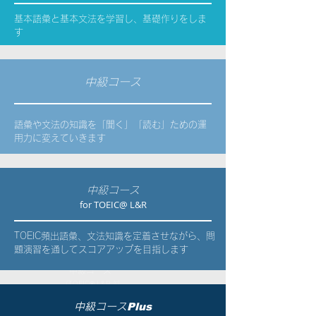
​基本語彙と基本文法を学習し、基礎作りをしま
す
中級コース
​基本語彙と文法を学習し、基
語彙や文法の知識を「聞く」「読む」ための運
用力に変えていきます
礎作りをします
中級コース
for TOEIC@ L&R
TOEIC頻出語彙、文法知識を定着させながら、問
題演習を通してスコアアップを目指します
中級コース
（TOEIC® L&R 対
策）
Plus
中級コース