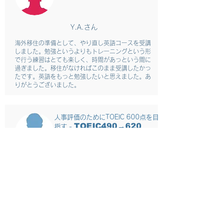
Y.A.さん
海外移住の準備として、やり直し英語コースを受講
しました。勉強というよりもトレーニングという形
で行う練習はとても楽しく、時間があっという間に
過ぎました。移住がなければこのまま受講したかっ
たです。英語をもっと勉強したいと思えました。あ
りがとうございました。
​人事評価のためにTOEIC 600点を目
TOEIC490→620
指す -
T.Y.さん
漠然と英語は苦手と思っていましたが、英語のどの
部分に課題があるのかを特定し、課題解決に注力し
たトレーニングを行っていただきました。当初は続
けられるか心配でしたが、定期的に実力を測り評価
してもらい、モチベーションを維持することができ