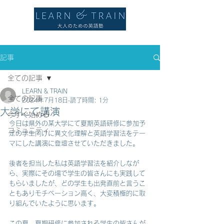
記事
全ての記事
LEARN & TRAIN
全ての記事
2024年7月18日
読了時間: 1分
大学にて講演
今すぐ始める
今日は県外の某大学にて夏期英語研修に参加予
コミュニティ
定の学生向けに異文化理解と英語学習法をテー
マにした講演に登壇させていただきました。
後者を担当した私は英語学習法を紹介しなが
ら、実際にその場で学生の皆さんにも実践して
もらいましたが、どの学生も出発直前と言うこ
ともありモチベーション高く、大変積極的に取
り組んでいたように思います。
この夏、夏期研修に参加される学生の皆さんが