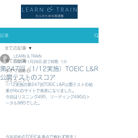
記事
全ての記事
LEARN & TRAIN
全ての記事
2020年1月29日
読了時間: 1分
第247回（1/12実施）TOEIC L&R
今すぐ始める
公開テストのスコア
コミュニティ
1/12実施の第247回TOEIC L&R公開テストの結
果がiibcのサイトで発表になりました。
今回はリスニング495、リーディング490のト
ータル985でした。
今年初めのTOEICを満点で飾れず残念！