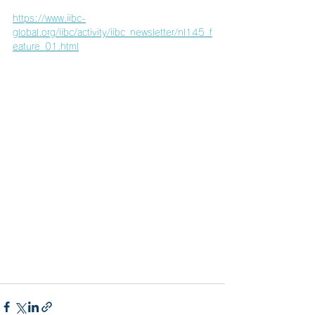
https://www.iibc-
global.org/iibc/activity/iibc_newsletter/nl145_f
eature_01.html