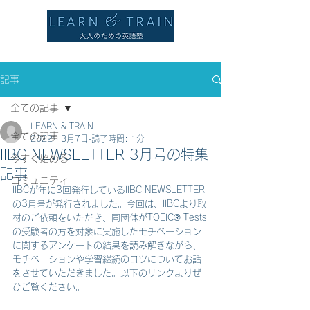
記事
全ての記事
LEARN & TRAIN
全ての記事
2022年3月7日
読了時間: 1分
IIBC NEWSLETTER 3月号の特集
今すぐ始める
記事
コミュニティ
IIBCが年に3回発行しているIIBC NEWSLETTER
の3月号が発行されました。今回は、IIBCより取
材のご依頼をいただき、同団体がTOEIC® Tests
の受験者の方を対象に実施したモチベーション
に関するアンケートの結果を読み解きながら、
モチベーションや学習継続のコツについてお話
をさせていただきました。以下のリンクよりぜ
ひご覧ください。