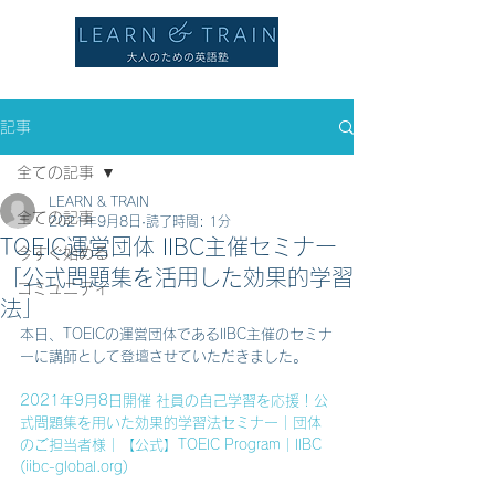
記事
全ての記事
LEARN & TRAIN
全ての記事
2021年9月8日
読了時間: 1分
TOEIC運営団体 IIBC主催セミナー
今すぐ始める
「公式問題集を活用した効果的学習
コミュニティ
法」
本日、TOEICの運営団体であるIIBC主催のセミナ
ーに講師として登壇させていただきました。
2021年9月8日開催 社員の自己学習を応援！公
式問題集を用いた効果的学習法セミナー｜団体
のご担当者様｜【公式】TOEIC Program｜IIBC 
(iibc-global.org)