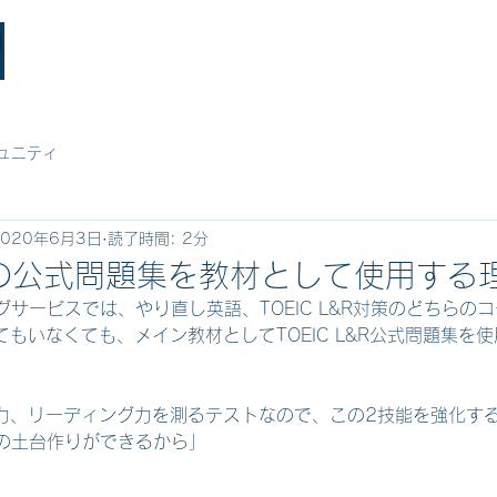
L&Tについて
コース
お客様の声
FAQ
体験
ュニティ
2020年6月3日
読了時間: 2分
L&Rの公式問題集を教材として使用する
サービスでは、やり直し英語、TOEIC L&R対策のどちらの
いてもいなくても、メイン教材としてTOEIC L&R公式問題集を
ング力、リーディング力を測るテストなので、この2技能を強化す
の土台作りができるから」