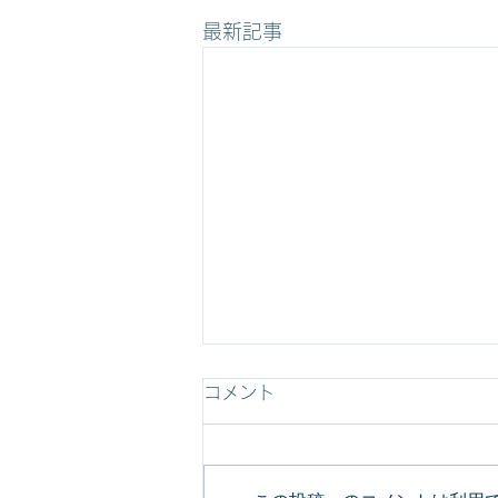
最新記事
Happy New Year！
コメント
あけましておめでとうございます
今年もどうぞよろしくお願いいた
します 2026年も駆け抜けてい