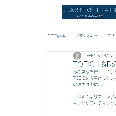
全ての記事
今すぐ始める
コミ
LEARN & TRAIN
TOEIC 
私の英語学習コーチング
TOEICを必要として
の理由は①は...
「TOEICはリスニ
キングやライティング