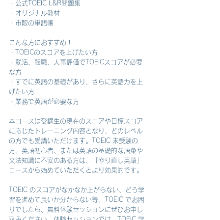
・公式TOEIC L&R問題集
・オリジナル教材
・市販の単語帳
こんな方におすすめ！
・TOEICのスコアを上げたい方
・就活、転職、人事評価でTOEICスコアが必要
な方
・すでに英語の基礎があり、さらに英語力を上
げたい方
・業務で英語が必要な方
本コースは受講生の現在のスコアや目標スコア
に応じたトレーニング内容となり、どのレベル
の方でも受講いただけます。TOEIC 未受験の
方、英語初心者、または英語の基礎的な語彙や
文法知識に不安のある方は、「やり直し英語」
コースから始めていただくとより効果的です。
TOEIC のスコアがなかなか上がらない、どう学
習を進めて良いか分からない等、TOEIC でお困
りでしたら、無料体験セッションにぜひお申し
込みください。体験セッションでは、TOEIC 学