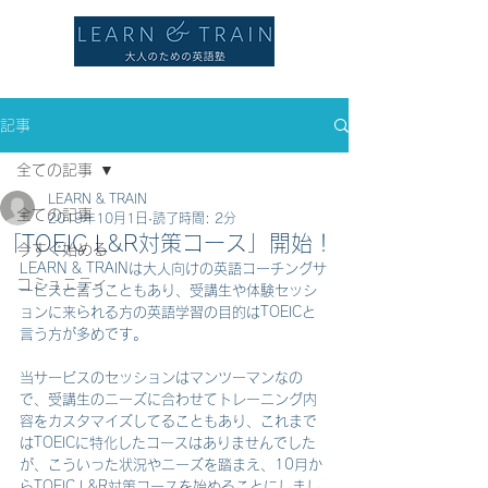
記事
全ての記事
LEARN & TRAIN
全ての記事
2019年10月1日
読了時間: 2分
「TOEIC L&R対策コース」開始！
今すぐ始める
LEARN & TRAINは大人向けの英語コーチングサ
コミュニティ
ービスと言うこともあり、受講生や体験セッシ
ョンに来られる方の英語学習の目的はTOEICと
言う方が多めです。
当サービスのセッションはマンツーマンなの
で、受講生のニーズに合わせてトレーニング内
容をカスタマイズしてることもあり、これまで
はTOEICに特化したコースはありませんでした
が、こういった状況やニーズを踏まえ、10月か
らTOEIC L&R対策コースを始めることにしまし