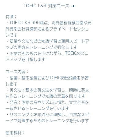
TOEIC L&R 対策コース ➔
特徴：
・TOEIC L&R 990満点、海外勤務経験豊富な元
外資系会社員講師によるプライベートセッショ
ンです
・語彙や文法などの知識学習と運用スピードア
ップの両方をトレーニングで強化します
・英語力そのものを上げながら、TOEICのスコ
アアップを目指します
コース内容：
・語彙：基本語彙およびTOEIC頻出語彙を学習
します
・英文法：基本の英文法を学習し、瞬時に英文
を作るトレーニングで知識の定着を図ります
・発音：英語の音やリズムに慣れ、文字と音を
一致させるトレーニングを行います
・リスニング：語順通りに理解し、自然なスピ
ードで処理するためのトレーニングを行います
使用教材：